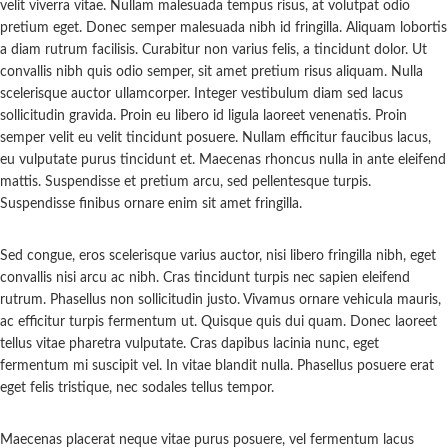
velit viverra vitae. Nullam malesuada tempus risus, at volutpat odio
pretium eget. Donec semper malesuada nibh id fringilla. Aliquam lobortis
a diam rutrum facilisis. Curabitur non varius felis, a tincidunt dolor. Ut
convallis nibh quis odio semper, sit amet pretium risus aliquam. Nulla
scelerisque auctor ullamcorper. Integer vestibulum diam sed lacus
sollicitudin gravida. Proin eu libero id ligula laoreet venenatis. Proin
semper velit eu velit tincidunt posuere. Nullam efficitur faucibus lacus,
eu vulputate purus tincidunt et. Maecenas rhoncus nulla in ante eleifend
mattis. Suspendisse et pretium arcu, sed pellentesque turpis.
Suspendisse finibus ornare enim sit amet fringilla.
Sed congue, eros scelerisque varius auctor, nisi libero fringilla nibh, eget
convallis nisi arcu ac nibh. Cras tincidunt turpis nec sapien eleifend
rutrum. Phasellus non sollicitudin justo. Vivamus ornare vehicula mauris,
ac efficitur turpis fermentum ut. Quisque quis dui quam. Donec laoreet
tellus vitae pharetra vulputate. Cras dapibus lacinia nunc, eget
fermentum mi suscipit vel. In vitae blandit nulla. Phasellus posuere erat
eget felis tristique, nec sodales tellus tempor.
Maecenas placerat neque vitae purus posuere, vel fermentum lacus