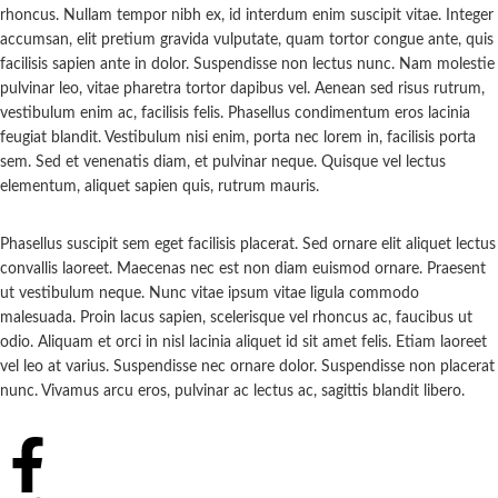
rhoncus. Nullam tempor nibh ex, id interdum enim suscipit vitae. Integer
accumsan, elit pretium gravida vulputate, quam tortor congue ante, quis
facilisis sapien ante in dolor. Suspendisse non lectus nunc. Nam molestie
pulvinar leo, vitae pharetra tortor dapibus vel. Aenean sed risus rutrum,
vestibulum enim ac, facilisis felis. Phasellus condimentum eros lacinia
feugiat blandit. Vestibulum nisi enim, porta nec lorem in, facilisis porta
sem. Sed et venenatis diam, et pulvinar neque. Quisque vel lectus
elementum, aliquet sapien quis, rutrum mauris.
Phasellus suscipit sem eget facilisis placerat. Sed ornare elit aliquet lectus
convallis laoreet. Maecenas nec est non diam euismod ornare. Praesent
ut vestibulum neque. Nunc vitae ipsum vitae ligula commodo
malesuada. Proin lacus sapien, scelerisque vel rhoncus ac, faucibus ut
odio. Aliquam et orci in nisl lacinia aliquet id sit amet felis. Etiam laoreet
vel leo at varius. Suspendisse nec ornare dolor. Suspendisse non placerat
nunc. Vivamus arcu eros, pulvinar ac lectus ac, sagittis blandit libero.